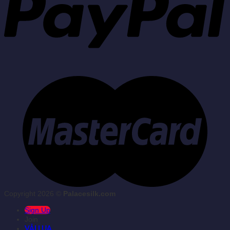
Copyright 2026 ©
Palacesilk.com
Sign Up
Join
VẢI LỤA