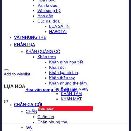
Hoa hồng
Văn lá dâu
Văn song hỷ
Hoa đào
Cúc đại đóa
LỤA SATIN
HABOTAI
VẢI NHUNG THE
KHĂN LỤA
KHĂN QUÀNG CỔ
Khăn trơn
Khăn đính họa tiết
Khăn đũi
Khăn lụa có tua
Add to wishlist
Khăn thêu tay
Khăn nhung the tằm
LỤA HOA
Khăn lụa loang
Hoa văn song hỷ 2 da tím
KHĂN TẮM
KHĂN MẶT
$
7
CHĂN-GA-GỐI
Mua ngay
CHĂN
Chăn lụa
Chăn nhung the
GA