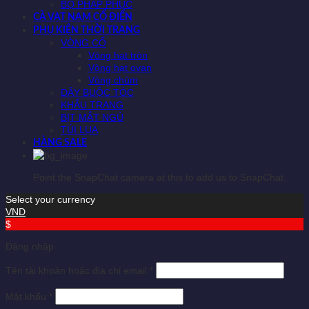
BỘ PHÁP PHỤC
CÀ VẠT NAM CỔ ĐIỂN
PHỤ KIỆN THỜI TRANG
VÒNG CỔ
Vòng hạt tròn
Vòng hạt ovan
Vòng chùm
DÂY BUỘC TÓC
KHẨU TRANG
BỊT MẮT NGỦ
TÚI LỤA
HÀNG SALE
Point the SnapChat camera at this to add us to SnapChat.
Select your currency
VND
$
Đăng nhập
Tên tài khoản hoặc địa chỉ email
*
Mật khẩu
*