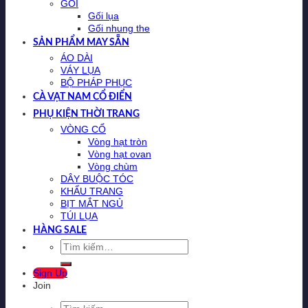
GỐI
Gối lụa
Gối nhung the
SẢN PHẨM MAY SẴN
ÁO DÀI
VÁY LỤA
BỘ PHÁP PHỤC
CÀ VẠT NAM CỔ ĐIỂN
PHỤ KIỆN THỜI TRANG
VÒNG CỔ
Vòng hạt tròn
Vòng hạt ovan
Vòng chùm
DÂY BUỘC TÓC
KHẨU TRANG
BỊT MẮT NGỦ
TÚI LỤA
HÀNG SALE
Tìm
kiếm:
Sign Up
Join
Tìm