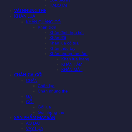
LỤA SATIN
HABOTAI
VẢI NHUNG THE
KHĂN LỤA
KHĂN QUÀNG CỔ
Khăn trơn
Khăn đính họa tiết
Khăn đũi
Khăn lụa có tua
Khăn thêu tay
Khăn nhung the tằm
Khăn lụa loang
KHĂN TẮM
KHĂN MẶT
CHĂN-GA-GỐI
CHĂN
Chăn lụa
Chăn nhung the
GA
GỐI
Gối lụa
Gối nhung the
SẢN PHẨM MAY SẴN
ÁO DÀI
VÁY LỤA