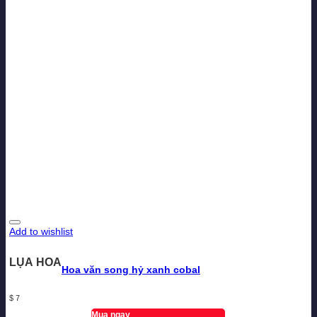
Add to wishlist
LỤA HOA
Hoa văn song hỷ xanh cobal
$
7
Mua ngay