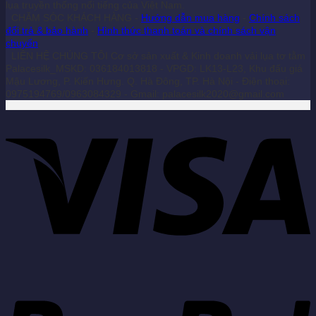
lụa truyền thống nổi tiếng của Việt Nam.
CHĂM SÓC KHÁCH HÀNG -
Hướng dẫn mua hàng
-
Chính sách
đổi trả & bảo hành
-
Hình thức thanh toán và chính sách vận
chuyển
LIÊN HỆ CHÚNG TÔI Cơ sở sản xuất & Kinh doanh vải lụa tơ tằm
Palacesilk_MSKD: 036184013818 - VPGD: LK13-L23, Khu đấu giá
Mậu Lương, P. Kiến Hưng. Q. Hà Đông, TP. Hà Nội - Điện thoại:
0975194769/0963084329 - Gmail: palacesilk2020@gmail.com