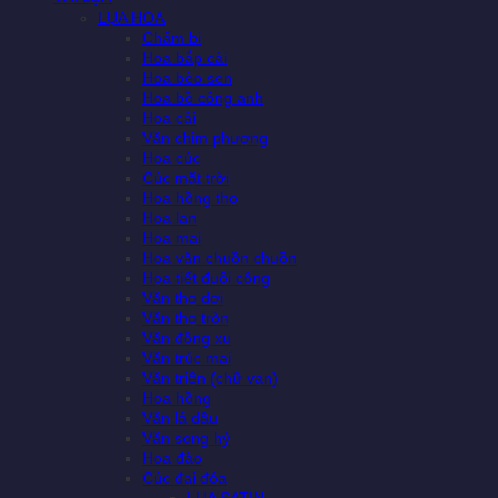
LỤA HOA
Chấm bi
Hoa bắp cải
Hoa bèo sen
Hoa bồ công anh
Hoa cải
Văn chim phượng
Hoa cúc
Cúc mặt trời
Hoa hồng thọ
Hoa lan
Hoa mai
Hoa văn chuồn chuồn
Họa tiết đuôi công
Văn thọ dơi
Văn thọ tròn
Văn đồng xu
Văn trúc mai
Văn triện (chữ vạn)
Hoa hồng
Văn lá dâu
Văn song hỷ
Hoa đào
Cúc đại đóa