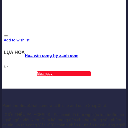
Add to wishlist
LỤA HOA
Hoa văn song hỷ xanh cốm
$
7
Mua ngay
Point the SnapChat camera at this to add us to SnapChat.
GIỚI THỆU PALACESILK Palacesilk là thương hiệu lụa tơ tằm có
nguồn gốc Việt Nam. Cam kết mang đến cho bạn dòng sản phẩm
chuẩn lụa thủ công Việt 100% thành phần tự nhiên từ các làng nghề