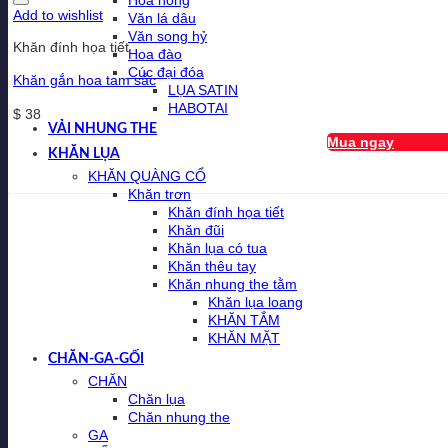
Hoa hồng
Add to wishlist
Văn lá dâu
Văn song hỷ
Khăn đính họa tiết
Hoa đào
Cúc đại đóa
Khăn gắn hoa tam sắc
LỤA SATIN
HABOTAI
$
38
VẢI NHUNG THE
Mua ngay
KHĂN LỤA
KHĂN QUÀNG CỔ
Khăn trơn
Khăn đính họa tiết
Khăn đũi
Khăn lụa có tua
Khăn thêu tay
Khăn nhung the tằm
Khăn lụa loang
KHĂN TẮM
KHĂN MẶT
CHĂN-GA-GỐI
CHĂN
Chăn lụa
Chăn nhung the
GA