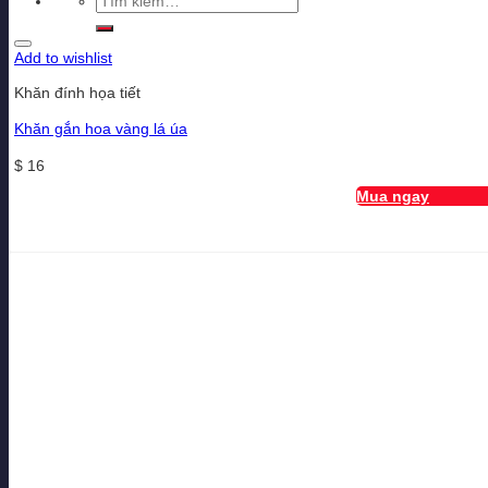
kiếm:
Add to wishlist
Khăn đính họa tiết
Khăn gắn hoa vàng lá úa
$
16
Mua ngay