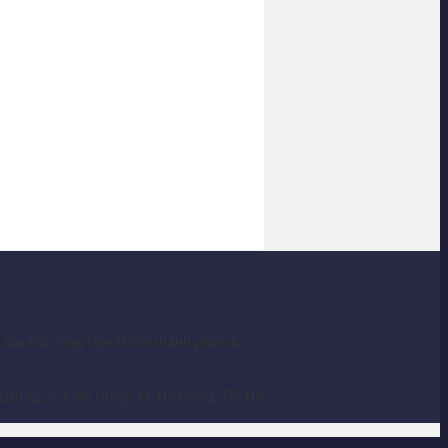
ụa thủ công Việt 100% thành phần tự
ương, P. Kiến Hưng. Q. Hà Đông, TP. Hà