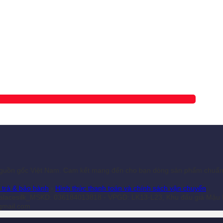
guồn gốc Việt Nam. Cam kết mang đến cho bạn dòng sản phẩm chuẩn l
 trả & bảo hành
-
Hình thức thanh toán và chính sách vận chuyển
alacesilk_MSKD: 036184013818 - VPGD: LK13-L23, Khu đấu giá Mậu L
@gmail.com