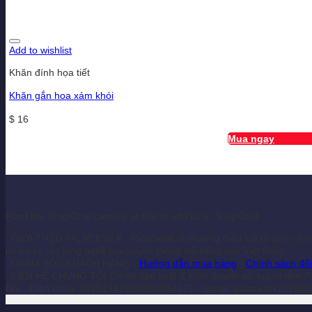
Add to wishlist
Khăn đính họa tiết
Khăn gắn hoa xám khói
$
16
Mua ngay
Point the SnapChat camera at this to add us to SnapChat.
GIỚI THỆU PALACESILK Palacesilk là thương hiệu lụa tơ tằm có n
nhiên từ các làng nghề lụa truyền thống nổi tiếng của Việt Nam.
CHĂM SÓC KHÁCH HÀNG -
Hướng dẫn mua hàng
-
Chính sách đổi
LIÊN HỆ CHÚNG TÔI Cơ sở sản xuất & Kinh doanh vải lụa tơ tằm P
Nội - Điện thoại: 0975194769/0963084329 - Gmail: palacesilk2020