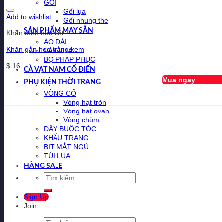
GỐI
Gối lụa
Add to wishlist
Gối nhung the
SẢN PHẨM MAY SẴN
Khăn đính họa tiết
ÁO DÀI
Khăn gắn hoa trắng kem
VÁY LỤA
BỘ PHÁP PHỤC
$
16
CÀ VẠT NAM CỔ ĐIỂN
Mua ngay
PHỤ KIỆN THỜI TRANG
VÒNG CỔ
Vòng hạt tròn
Vòng hạt ovan
Vòng chùm
DÂY BUỘC TÓC
KHẨU TRANG
BỊT MẮT NGỦ
TÚI LỤA
HÀNG SALE
Tìm
kiếm:
Sign Up
Join
Tìm